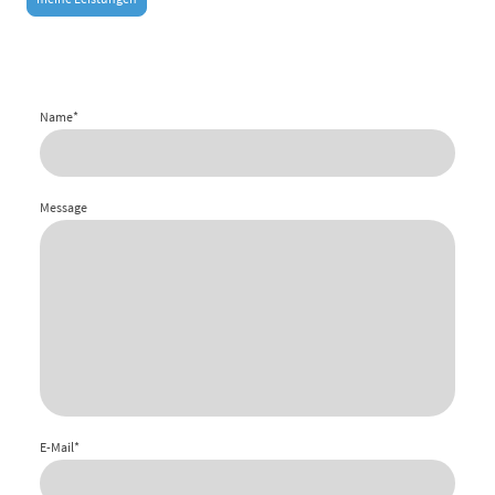
Name
*
Message
E-Mail
*