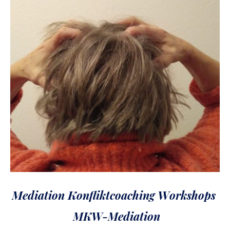
M
K
W
ediation
onfliktcoaching
orkshops
MKW-Mediation