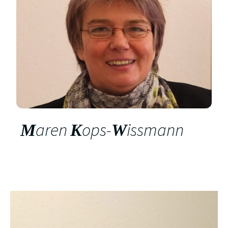
aren
ops-
issmann
M
K
W